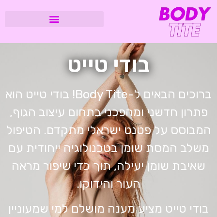
בודי טייט
ברוכים הבאים ל-Body Tite! בודי טייט הוא
פתרון חדשני ומהפכני בתחום עיצוב הגוף,
המבוסס על פטנט ישראלי מתקדם. הטיפול
משלב המסת שומן בטכנולוגיה ייחודית עם
שאיבת שומן יעילה, תוך כדי שיפור מראה
העור והידוקו.
בודי טייט מציע מענה מושלם למי שמעוניין