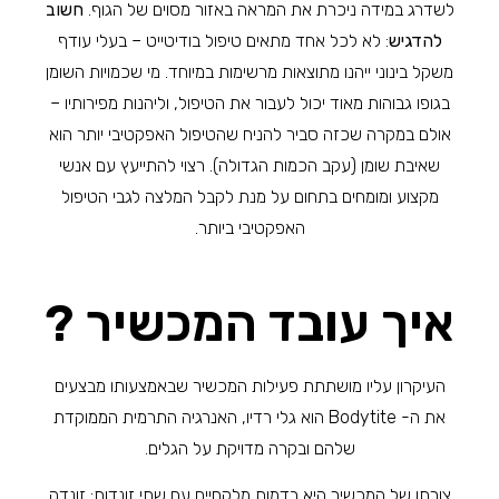
לשדרג במידה ניכרת את המראה באזור מסוים של הגוף.
חשוב
להדגיש
: לא לכל אחד מתאים טיפול בודיטייט – בעלי עודף
משקל בינוני ייהנו מתוצאות מרשימות במיוחד. מי שכמויות השומן
בגופו גבוהות מאוד יכול לעבור את הטיפול, וליהנות מפירותיו –
אולם במקרה שכזה סביר להניח שהטיפול האפקטיבי יותר הוא
שאיבת שומן (עקב הכמות הגדולה). רצוי להתייעץ עם אנשי
מקצוע ומומחים בתחום על מנת לקבל המלצה לגבי הטיפול
האפקטיבי ביותר.
איך עובד המכשיר ?
העיקרון עליו מושתתת פעילות המכשיר שבאמצעותו מבצעים
את ה- Bodytite הוא גלי רדיו, האנרגיה התרמית הממוקדת
שלהם ובקרה מדויקת על הגלים.
צורתו של המכשיר היא בדמות מלקחיים עם שתי זונדות: זונדה