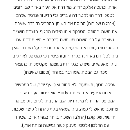
אחת, ובתוכה אלקטרודה, מוחדרת אל העור באזור שבו רוצים
לטפל. דרך האלקטרודה עוברים גלי רדיו, והאנרגיה שלהם
(אנרגיה של חום) ממיסה את השומן. במקביל הזונדה שואבת
את השומן המומס ומסלקת אותו מיידית מהגוף. הזונדה השנייה
נשארת על פני השטח ומשמשת לבקרה – היא מודדת את
הטמפרטורה, ומוודאת שהעור לא מתחמם יתר על המידה ושאין
נזק לכלי דם באזור. הבקרה הזו, והביטחון כי למטופל לא ייגרם
נזק, מאפשרים שימוש בגלי רדיו בעוצמה מקסימלית וכתוצאה
מכך גם המסת שומן רבה במיוחד (וכמובן שאיבתו).
אפקט נוסף, משמעותי לא פחות ואולי אף יותר, של המכשיר
איתו מבצעים את ה- Bodytite הוא חיטוב העור באזור
המטופל: הודות לרמת הדיוק הגבוהה, ניתן לגרום נזק מבוקר
ומתוכנן מראש לרקמה, נזק שמאיץ בגוף להתחיל לייצר שכבות
חדשות של קולגן (החלבון השכיח ביותר בגוף האדם, שביחד
עם החלבון אלסטין מעניק לעור גמישות ומותח אותו).