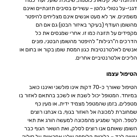
התזונתי של קינואה, כוסמת, שיבולת שועל ועוד כמה
דגני-על נטולי גלוטן – עשירים בסיבים תזונתיים ואינם
משמינים. אך לא מעט אנשים אינם מצליחים להיפטר
מהשומן העודף (בעיקר באיזור הבטן) גם אם הם
מקפידים על תזונה כמו זו. אחרי שמנסים את כל
הדרכים ה"רגילות" להיפטר מהשומן הבטני, פונים
אנשים לאלטרנטיבות כגון המסת שומן בקור או בחום או
הליכים אלטרנטיביים אחרים.
הטיפול עצמו
הטיפול שאורך כ-70 דקות אינו פולשני ואיננו כואב
במיוחד. המטופל יכול לשבת או לשכב בהתאם לאזור בו
מטפלים, בזמן שהמטפל מצמיד ידית, או מעין כף
שמחוברת למכונה אל האזור בגוף, בו אנחנו רוצים
לטפל. הקור שמגיע מהמכונה למעשה הורג את תאי
השומן שאותם אנו רוצים לסלק, ואת השאר הגוף כבר
עושה לבד – בלוטות הלימפה שלנו אחראיות על סילוק