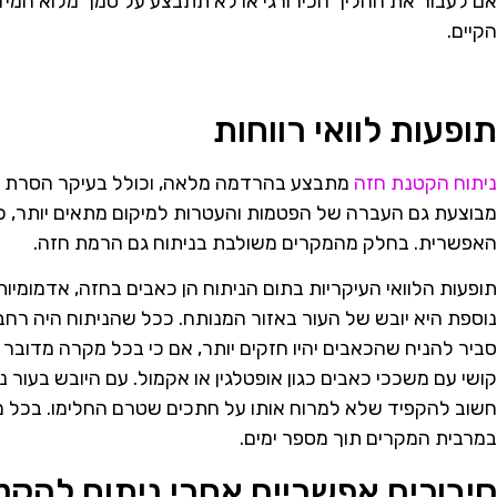
אם לעבור את ההליך הכירורגי או לא תתבצע על סמך מלוא המיד
הקיים.
תופעות לוואי רווחות
ניתוח הקטנת חזה
מתבצע בהרדמה מלאה, וכולל בעיקר הסרת רק
מבוצעת גם העברה של הפטמות והעטרות למיקום מתאים יותר, 
האפשרית. בחלק מהמקרים משולבת בניתוח גם הרמת חזה.
תופעות הלוואי העיקריות בתום הניתוח הן כאבים בחזה, אדמומיות
נוספת היא יובש של העור באזור המנותח. ככל שהניתוח היה רחב 
סביר להניח שהכאבים יהיו חזקים יותר, אם כי בכל מקרה מדובר
קושי עם משככי כאבים כגון אופטלגין או אקמול. עם היובש בעור 
חשוב להקפיד שלא למרוח אותו על חתכים שטרם החלימו. בכל מ
במרבית המקרים תוך מספר ימים.
סיבוכים אפשריים אחרי ניתוח להקט