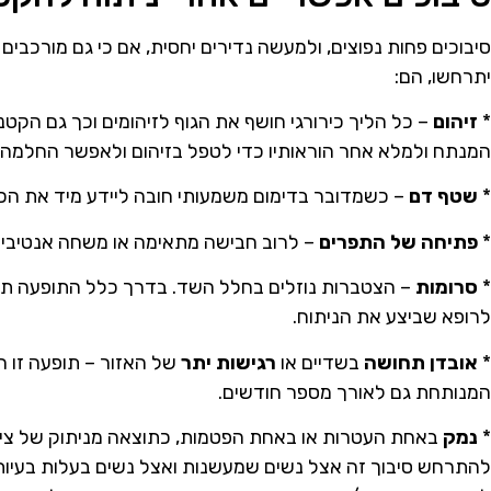
סיבוכים פחות נפוצים, ולמעשה נדירים יחסית, אם כי גם מורכבים
יתרחשו, הם:
*
זיהום
– כל הליך כירורגי חושף את הגוף לזיהומים וכך גם הקט
המנתח ולמלא אחר הוראותיו כדי לטפל בזיהום ולאפשר החלמה מ
*
שטף דם
– כשמדובר בדימום משמעותי חובה ליידע מיד את הכי
*
פתיחה של התפרים
– לרוב חבישה מתאימה או משחה אנטיביוט
*
סרומות
– הצטברות נוזלים בחלל השד. בדרך כלל התופעה תי
לרופא שביצע את הניתוח.
*
אובדן תחושה
בשדיים או
רגישות יתר
של האזור – תופעה זו ה
המנותחת גם לאורך מספר חודשים.
*
נמק
באחת העטרות או באחת הפטמות, כתוצאה מניתוק של צינו
להתרחש סיבוך זה אצל נשים שמעשנות ואצל נשים בעלות בעיות 