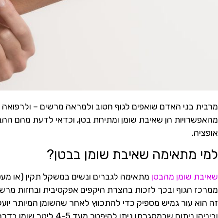
מרבית בני האדם שואפים לגוף חטוב ולמראה מרשים – ולרפואה ה
מהאפשרויות הן שאיבת שומן ומתיחת בטן, וכדאי לדעת מהם ההבד
אופציה.
למי מתאימה שאיבת שומן בבטן?
שאיבת שומן מהבטן
מתאימה לגברים ונשים במשקל תקין (או מעט
ממרכז הגוף ובכך לזכות בהצרת היקפים אפקטיבית ובחזות מרשימ
זה הוא עור גמיש מספיק כדי להתכווץ לאחר שהשומן המיותר יועל
וביניהן ניתוח שבמסגרתו ניתן להיפטר מעד 4-5 ליטר שומן בדרך לשינוי משמעותי במיוחד לטובה.