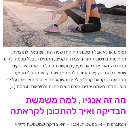
תאמינו או לא אבל הטכנולוגיה החדשנית הזו, שמביאה לתוצאות
מדהימות בחיטוב הגוף ובהצרת היקפים, התחילה בכלל מכמה ילדים
קטנים שמאוד אהבו ארטיקים, למעשה הם כל כך אהבו ארטיקים
שנוצרו להם שקעים באזור הלחיים – כשבדקו אותם גילו תופעה
מפתיעה שנקראת קריוליפוליזיס ומשמעותה – הרס תאי שומן על ידי
קור. ותודה לאותם ילדים. כולנו רוצים להיות ולהיראות הגרסה […]
מה זה אנגיו , למה משמשת
הבדיקה ואיך להתכונן לקראתה
אנגיוגרפיה – או בפשטות, אנגיו – היא בדיקה שמשמשת לזיהוי