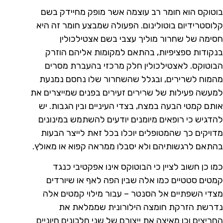
בוטוקס הוא חומר רב עוצמה אשר מופק מחיידק בשם
קלוסטרידיום בוטולינום. הפעולה שמבצע חומר זה היא
חסימה של שחרור מוליך עצבי בשם אצטילכולין
בנקודות ספציפיות, בהתאם למקומות אליהם הוזרק
הבוטוקס. לאצטילכולין חלק מרכזי בהעברת מסרים
מהמוח לשרירים, ובגלל שהשחרור שלו נחסם נמנעת
למעשה פעילות של שרירים זעירים בפנים שמייצרים את
אותם קמטי הבעה במצח, בצדי העיניים ובין הגבות. יש
להדגיש כי רופאים מיומנים יודעים להשתמש במינונים
מדויקים כך שהמטופלים יוכלו בכל זאת לייצר הבעות
בהתאם לרגשותיהם ולא יסבלו ממראה קפוא או מאולץ.
כמו כן חשוב לציין כי הבוטוקס אינו אפקטיבי כנגד
קמטים סטטיים כמו אלה שבין הפה לאף או שיורדים
מצדי השפתיים אל הסנטר – עבור מילוי קמטים אלה
נדרשת הזרקת חומצה הילורונית שממלאת את
החריצים וכן מאיצה את ייצורם של שני חלבונים חיוניים