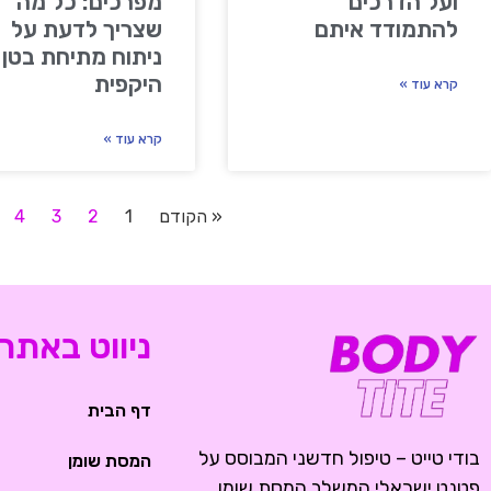
ועל הדרכים
מפרכים: כל מה
להתמודד איתם
שצריך לדעת על
ניתוח מתיחת בטן
היקפית
קרא עוד »
קרא עוד »
« הקודם
1
2
3
4
ניווט באתר
דף הבית
בודי טייט – טיפול חדשני המבוסס על
המסת שומן
פטנט ישראלי המשלב המסת שומן,